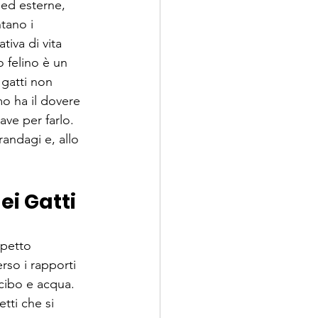
e ed esterne, 
tano i 
iva di vita 
 felino è un 
 gatti non 
mo ha il dovere 
ave per farlo. 
randagi e, allo 
ei Gatti
spetto 
rso i rapporti 
cibo e acqua. 
etti che si 