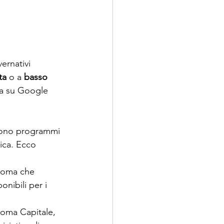
ernativi 
ta
 o a 
basso 
ca su Google 
ovono programmi 
ica. Ecco 
 Roma che 
onibili per i 
Roma Capitale, 