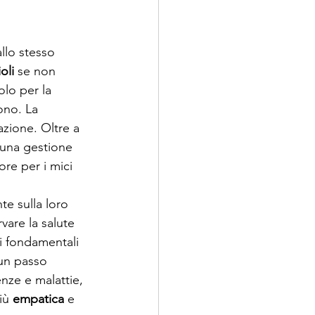
llo stesso 
oli
 se non 
lo per la 
ono. La 
zione. Oltre a 
e una gestione 
ore per i mici 
e sulla loro 
vare la salute 
i fondamentali 
un passo 
nze e malattie, 
iù 
empatica
 e 