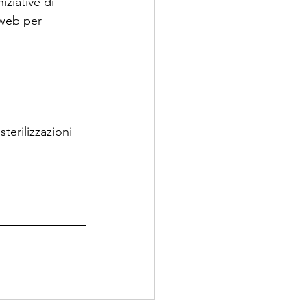
ziative di 
o web per 
erilizzazioni 