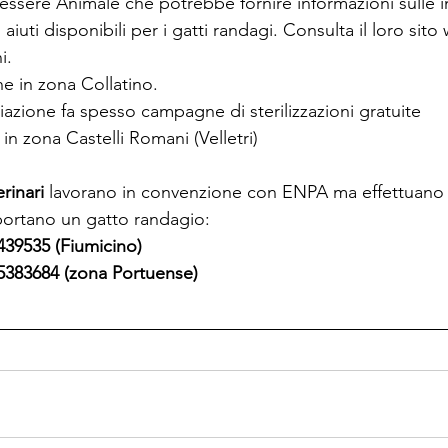
essere Animale che potrebbe fornire informazioni sulle ini
i aiuti disponibili per i gatti randagi. Consulta il loro sit
i.
e in zona Collatino.
iazione fa spesso campagne di sterilizzazioni gratuite
 in zona Castelli Romani (Velletri)
erinari
 lavorano in convenzione con ENPA ma effettuano st
 portano un gatto randagio:
439535 (Fiumicino)
5383684 (zona Portuense)