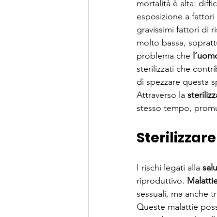
mortalità è alta: dif
esposizione a fattori
gravissimi fattori d
molto bassa, sopratt
problema che 
l’uomo
sterilizzati che cont
di spezzare questa sp
Attraverso la 
steriliz
stesso tempo, promuo
Sterilizzar
I rischi legati alla 
sal
riproduttivo. 
Malatti
sessuali, ma anche t
Queste malattie poss