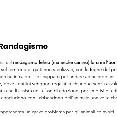
l Randagismo
ssa: 
il randagismo felino (ma anche canino) lo crea l’uo
l territorio di gatti non sterilizzati, con le fughe del p
perché in calore – è scappato per andare ad accoppiarsi
, dove i gattini vengono regalati a chiunque senza avvale
a che li assista nella fase di adozione: per i motivi più d
i concludono con l’abbandono dell’animale una volta che
rappresenta un grave problema per gli animali coinvolti. 