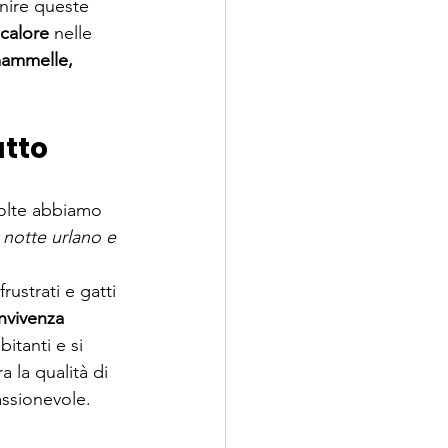
nire queste 
calore
 nelle 
ammelle
, 
tto
volte abbiamo 
a notte urlano e 
ustrati e gatti 
nvivenza 
abitanti e si 
 la qualità di 
ssionevole.