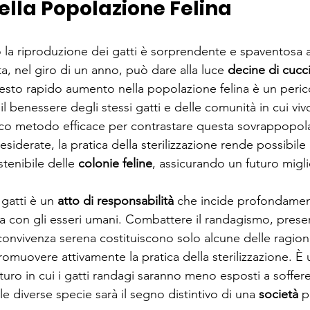
ella Popolazione Felina
 la riproduzione dei gatti è sorprendente e spaventosa a
, nel giro di un anno, può dare alla luce 
decine di cucci
uesto rapido aumento nella popolazione felina è un perico
 il benessere degli stessi gatti e delle comunità in cui viv
unico metodo efficace per contrastare questa sovrappopola
esiderate, la pratica della sterilizzazione rende possibil
tenibile delle 
colonie feline
, assicurando un futuro migli
 gatti è un 
atto di responsabilità
 che incide profondament
za con gli esseri umani. Combattere il randagismo, preser
 convivenza serena costituiscono solo alcune delle ragion
muovere attivamente la pratica della sterilizzazione. È 
uro in cui i gatti randagi saranno meno esposti a soffere
 le diverse specie sarà il segno distintivo di una 
società
 p