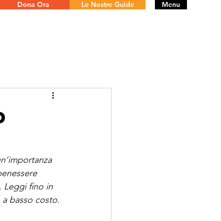
Dona Ora
Le Nostre Guide
Menu
o
 un’importanza 
benessere 
 Leggi fino in 
o a basso costo.