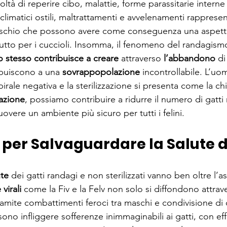
ficoltà di reperire cibo, malattie, forme parassitarie intern
 climatici ostili, maltrattamenti e avvelenamenti rappresen
i rischio che possono avere come conseguenza una aspettat
utto per i cuccioli. Insomma, il fenomeno del randagismo
 stesso contribuisce a creare
 attraverso 
l’abbandono
 di
ribuiscono a una 
sovrappopolazione
 incontrollabile. L’uo
irale negativa e la sterilizzazione si presenta come la chi
zazione
, possiamo contribuire a ridurre il numero di gatti 
vere un ambiente più sicuro per tutti i felini.
e per Salvaguardare la Salute d
ute
 dei gatti randagi e non sterilizzati vanno ben oltre l’a
e
virali
 come la Fiv e la Felv non solo si diffondono attrave
ramite combattimenti feroci tra maschi e condivisione di 
ono infliggere 
sofferenze
inimmaginabili
 ai gatti, con eff