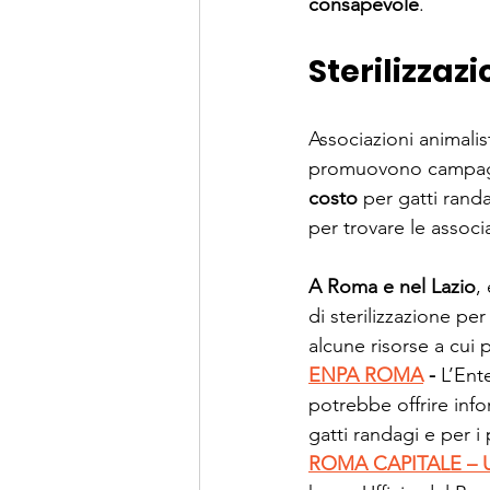
consapevole
.
Sterilizzaz
Associazioni animalis
promuovono campagne
costo
 per gatti rand
per trovare le associa
A Roma e nel Lazio
,
di sterilizzazione pe
alcune risorse a cui p
ENPA ROMA
 - 
L’Ent
potrebbe offrire infor
gatti randagi e per i
ROMA CAPITALE – 