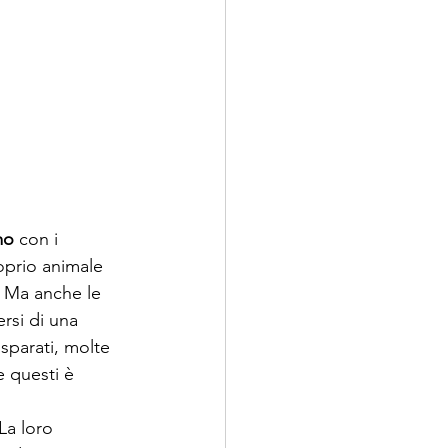
mo
 con i 
roprio animale 
. Ma anche le 
rsi di una 
isparati, molte 
 questi è 
La loro 