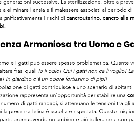
generazioni successive. La sterilizzazione, oltre a preve
 a eliminare l’ansia e il malessere associati al periodo di 
 significativamente i rischi di 
cancrouterino
, 
cancro
 alle 
m
bi.
enza Armoniosa tra Uomo e Ga
uomo e i gatti può essere spesso problematica. Quante 
tare frasi quali 
Io li odio! Qui i gatti non ce li voglio! L
 In giardino c’è un odore fortissimo di pipì!
lazione di gatti contribuisce a uno scenario di abitanti fr
izzazione rappresenta un’opportunità per stabilire una
 co
 numero di gatti randagi, si 
attenuano le tensioni
 tra gli 
i la presenza felina è accolta e rispettata. Questo migliora
 parti, promuovendo un ambiente più tollerante e compa