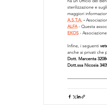
ha un Ufficio del Ben
sterilizzazione e sugl
maggiori informazion
A.S.T.A.
 - 
Associazion
ALFA
 - Questa assoc
EKOS
 - Associazione
Infine, i seguenti 
vet
anche ai privati che
Dott. Marcenta 3208
Dott.ssa Nicosia 340