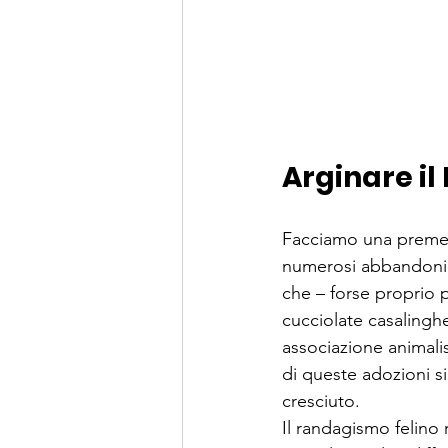
Arginare i
Facciamo una preme
numerosi abbandoni su
che – forse proprio 
cucciolate casalinghe
associazione animalist
di queste adozioni s
cresciuto.
Il randagismo felino 